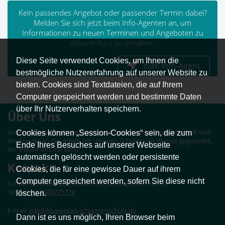
Kein passendes Angebot oder passender Termin dabei?
Melden Sie sich jetzt beim Info-Agenten an, um
Informationen zu neuen Terminen und Angeboten zu
diesem Kurs zu erhalten.
Diese Seite verwendet Cookies, um Ihnen die
zum Info-Agent
bestmögliche Nutzererfahrung auf unserer Website zu
bieten. Cookies sind Textdateien, die auf Ihrem
Computer gespeichert werden und bestimmte Daten
über Ihr Nutzerverhalten speichern.
Über Uns
Unsere Schwimmschule Blue Ocean wurde aus der Leidenschaft und
Cookies können „Session-Cookies“ sein, die zum
der Freude an der Arbeit mit unseren Schülern im Wasser gegründet.
Ende Ihres Besuches auf unserer Webseite
Wir freuen uns auf Euch!
automatisch gelöscht werden oder persistente
Kontakt
Cookies, die für eine gewisse Dauer auf ihrem
Computer gespeichert werden, sofern Sie diese nicht
Schwimmschule Blue Ocean UG (haftungsbeschränkt)
Telefon:
017680775779
löschen.
E-Mail:
info@blueocean-schwimmschule.de
Dann ist es uns möglich, Ihren Browser beim