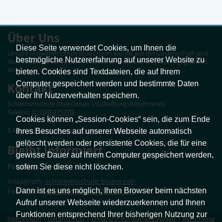
Über Uns
Diese Seite verwendet Cookies, um Ihnen die
Unsere Schwimmschule Blue Ocean wurde aus der Leidenschaft und
bestmögliche Nutzererfahrung auf unserer Website zu
der Freude an der Arbeit mit unseren Schülern im Wasser gegründet.
Wir freuen uns auf Euch!
bieten. Cookies sind Textdateien, die auf Ihrem
Computer gespeichert werden und bestimmte Daten
Kontakt
über Ihr Nutzerverhalten speichern.
Schwimmschule Blue Ocean UG (haftungsbeschränkt)
Telefon:
017680775779
Cookies können „Session-Cookies“ sein, die zum Ende
E-Mail:
info@blueocean-schwimmschule.de
Ihres Besuches auf unserer Webseite automatisch
gelöscht werden oder persistente Cookies, die für eine
Bleibt informiert
gewisse Dauer auf ihrem Computer gespeichert werden,
Folgt uns:
sofern Sie diese nicht löschen.
Instagram:
schwimmschule.blueocean
Facebook:
Dann ist es uns möglich, Ihren Browser beim nächsten
Schwimmschule Blue Ocean
Aufruf unserer Webseite wiederzuerkennen und Ihnen
Funktionen entsprechend Ihrer bisherigen Nutzung zur
Impressum
|
Datenschutz
|
Erklärung zur Barrierefreiheit
|
Allgemeine