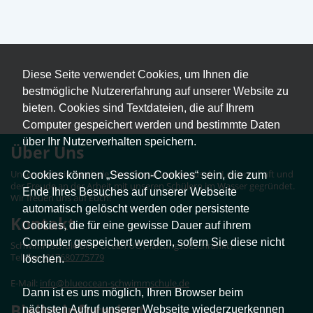
Diese Seite verwendet Cookies, um Ihnen die
bestmögliche Nutzererfahrung auf unserer Website zu
bieten. Cookies sind Textdateien, die auf Ihrem
Computer gespeichert werden und bestimmte Daten
über Ihr Nutzerverhalten speichern.
Über Uns
Unsere Schwimmschule Blue Ocean wurde aus der Leidenschaft und
Cookies können „Session-Cookies“ sein, die zum
der Freude an der Arbeit mit unseren Schülern im Wasser gegründet.
Ende Ihres Besuches auf unserer Webseite
Wir freuen uns auf Euch!
automatisch gelöscht werden oder persistente
Kontakt
Cookies, die für eine gewisse Dauer auf ihrem
Computer gespeichert werden, sofern Sie diese nicht
Schwimmschule Blue Ocean UG (haftungsbeschränkt)
Telefon:
017680775779
löschen.
E-Mail:
info@blueocean-schwimmschule.de
Dann ist es uns möglich, Ihren Browser beim
Bleibt informiert
nächsten Aufruf unserer Webseite wiederzuerkennen