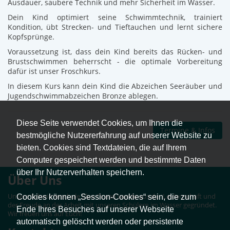
Ausdauer, saubere Technik und mehr Sicherheit im Wasser.
Dein Kind optimiert seine Schwimmtechnik, trainiert
Kondition, übt Strecken- und Tieftauchen und lernt sichere
Kopfsprünge.
Voraussetzung ist, dass dein Kind bereits das Rücken- und
Brustschwimmen beherrscht - die optimale Vorbereitung
dafür ist unser Froschkurs.
In diesem Kurs kann dein Kind die Abzeichen Seeräuber und
Jugendschwimmabzeichen Bronze ablegen.
Diese Seite verwendet Cookies, um Ihnen die
Termine & Infos
bestmögliche Nutzererfahrung auf unserer Website zu
bieten. Cookies sind Textdateien, die auf Ihrem
Computer gespeichert werden und bestimmte Daten
über Ihr Nutzerverhalten speichern.
Über Uns
Unsere Schwimmschule Blue Ocean wurde aus der Leidenschaft und
Cookies können „Session-Cookies“ sein, die zum
der Freude an der Arbeit mit unseren Schülern im Wasser gegründet.
Ende Ihres Besuches auf unserer Webseite
Wir freuen uns auf Euch!
automatisch gelöscht werden oder persistente